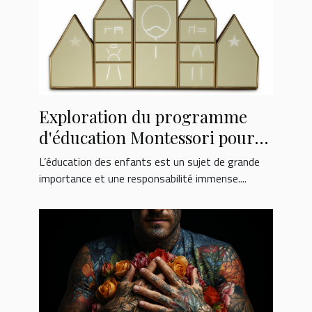
Exploration du programme
d'éducation Montessori pour
les enfants de 2-3 ans à l'école
L’éducation des enfants est un sujet de grande
Montessori Bois Colombes
importance et une responsabilité immense....