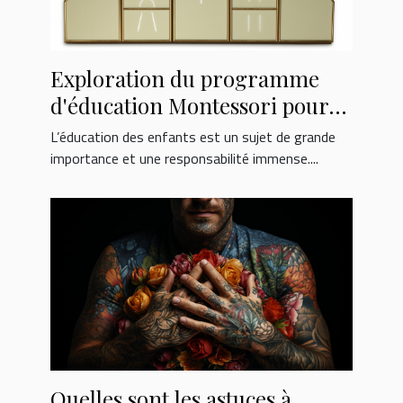
Exploration du programme
d'éducation Montessori pour
les enfants de 2-3 ans à l'école
L’éducation des enfants est un sujet de grande
Montessori Bois Colombes
importance et une responsabilité immense....
Quelles sont les astuces à