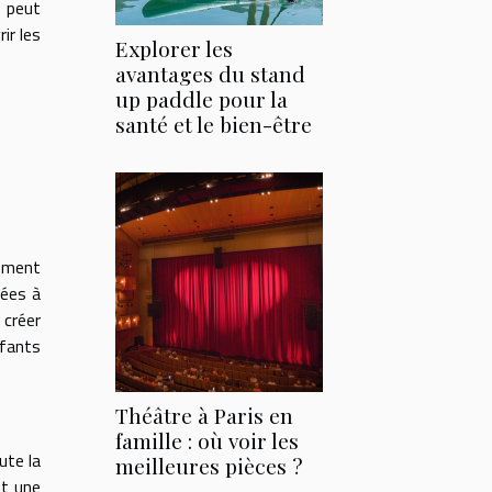
e peut
ir les
Explorer les
avantages du stand
up paddle pour la
santé et le bien-être
ement
tées à
 créer
nfants
Théâtre à Paris en
famille : où voir les
ute la
meilleures pièces ?
nt une