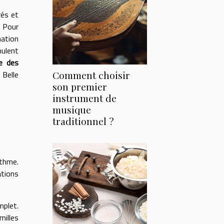
rés et
. Pour
ation
ulent
e des
 Belle
Comment choisir
son premier
instrument de
musique
traditionnel ?
ythme.
ations
mplet.
milles