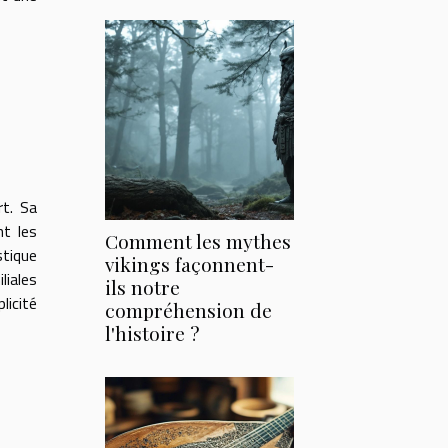
rt. Sa
nt les
Comment les mythes
stique
vikings façonnent-
liales
ils notre
licité
compréhension de
l'histoire ?